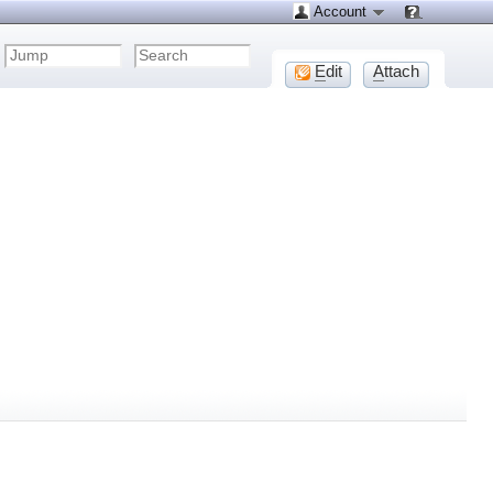
Account
E
dit
A
ttach