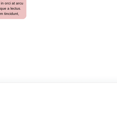
in orci at arcu
sque a lectus.
um tincidunt,