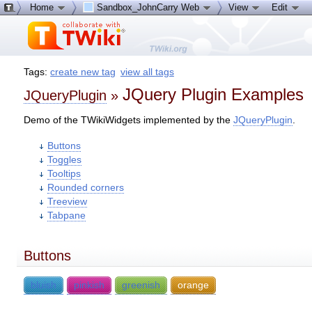
Home
Sandbox_JohnCarry Web
View
Edit
Tags:
create new tag
view all tags
JQuery Plugin Examples
JQueryPlugin
»
Demo of the TWikiWidgets implemented by the
JQueryPlugin
.
Buttons
Toggles
Tooltips
Rounded corners
Treeview
Tabpane
Buttons
bluish
pinkish
greenish
orange