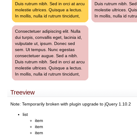
Duis rutrum nibh. Sed in orci at arcu
Duis rutrum nibh. Sed 
molestie ultrices. Quisque a lectus.
molestie ultrices. Qui
In mollis, nulla id rutrum tincidunt,
In mollis, nulla id rutr
Consectetuer adipiscing elit. Nulla
dui turpis, convallis eget, lacinia id,
vulputate ut, ipsum. Donec sed
sem. Ut tempus. Nunc egestas
consectetuer augue. Sed a nibh.
Duis rutrum nibh. Sed in orci at arcu
molestie ultrices. Quisque a lectus.
In mollis, nulla id rutrum tincidunt,
Treeview
Note: Temporarily broken with plugin upgrade to jQuery 1.10.2
list
item
item
item