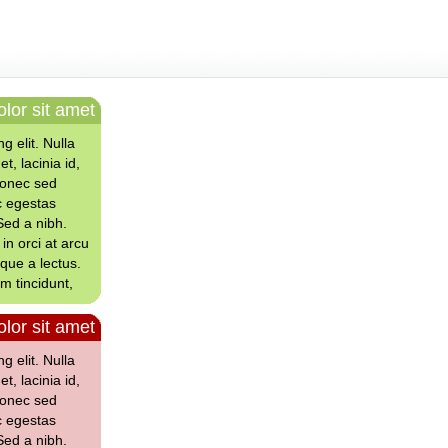
lor sit amet
g elit. Nulla
et, lacinia id,
Donec sed
c egestas
Sed a nibh.
in orci at arcu
sque a lectus.
um tincidunt,
lor sit amet
g elit. Nulla
et, lacinia id,
Donec sed
c egestas
Sed a nibh.